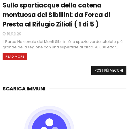
Sullo spartiacque della catena
montuosa dei Sibillini: da Forca di
Presta al Rifugio Zilioli ( 1 di 5 )
16:55:00
Il Parco Nazionale dei Monti Sibillini è lo spazio verde tutelato più
grande della regione con una superficie di circa 70.000 ettar...
READ MORE
POST PIÙ VECCHI
SCARICA IMMUNI