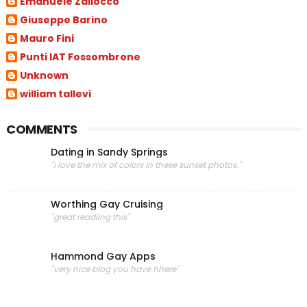
Emanuele Zallocco
Giuseppe Barino
Mauro Fini
Punti IAT Fossombrone
Unknown
william tallevi
COMMENTS
Dating in Sandy Springs
"i love the mix of colors in these sunset photos."
Worthing Gay Cruising
"great readiing this"
Hammond Gay Apps
"very nice blog you have hhere"