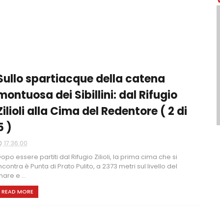
Sullo spartiacque della catena
montuosa dei Sibillini: dal Rifugio
Zilioli alla Cima del Redentore ( 2 di
5 )
17:36:00
opo essere partiti dal Rifugio Zilioli, la prima cima che si
ncontra è Punta di Prato Pulito, a 2373 metri sul livello del
are e ...
READ MORE