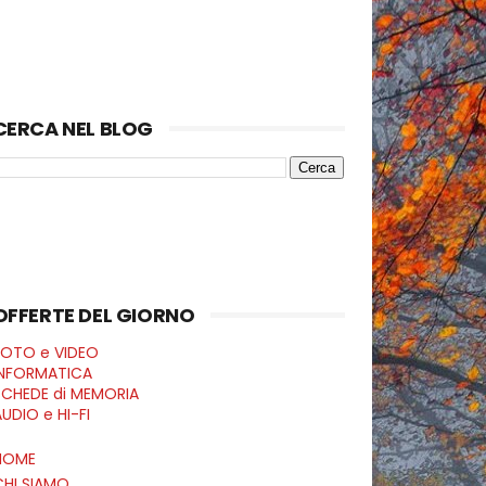
CERCA NEL BLOG
OFFERTE DEL GIORNO
FOTO e VIDEO
INFORMATICA
SCHEDE di MEMORIA
UDIO e HI-FI
HOME
CHI SIAMO