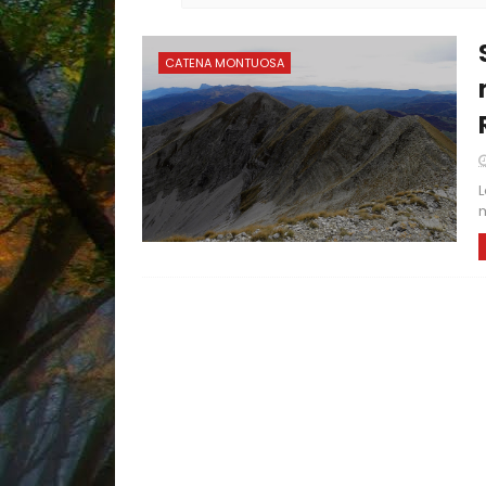
CATENA MONTUOSA
L
m