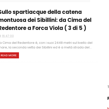
Sullo spartiacque della catena
montuosa dei Sibillini: da Cima del
Redentore a Forca Viola ( 3 di 5 )
16:47:00
a Cima del Redentore è, con i suoi 2448 metri sul livello del
are, la seconda vetta dei Sibillini ed è a metà strada del...
READ MORE
T