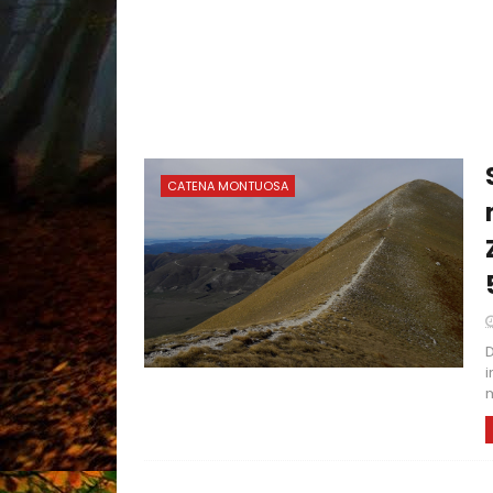
CATENA MONTUOSA
D
i
m