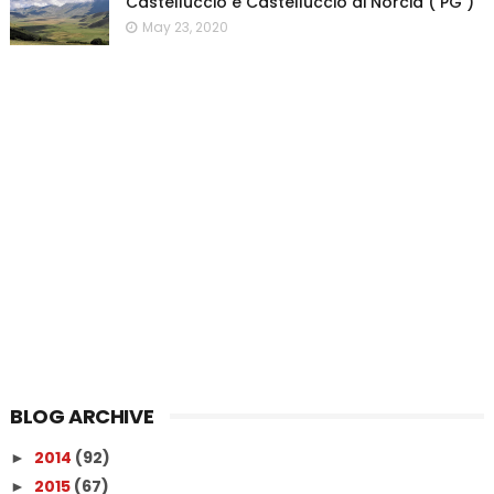
Castelluccio e Castelluccio di Norcia ( PG )
May 23, 2020
BLOG ARCHIVE
2014
(92)
►
2015
(67)
►