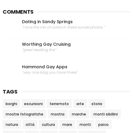
COMMENTS
Dating in Sandy Springs
"i love the mix of colors in these sunset photos."
Worthing Gay Cruising
"great readiing this"
Hammond Gay Apps
"very nice blog you have hhere"
TAGS
borghi
escursioni
terremoto
arte
storia
mostre fotografiche
mostra
marche
monti sibillini
natura
città
cultura
mare
monti
parco