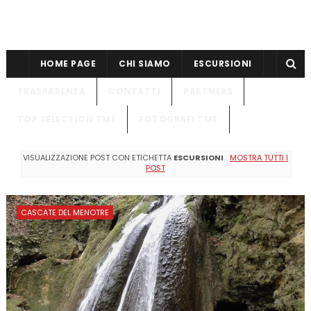
HOME PAGE
CHI SIAMO
ESCURSIONI
TRASPARENZA
CONTATTI
PARTNERS
TOP SELECTION TME
FOTOGRAFI TME
VISUALIZZAZIONE POST CON ETICHETTA
ESCURSIONI
.
MOSTRA TUTTI I
POST
CASCATE DEL MENOTRE