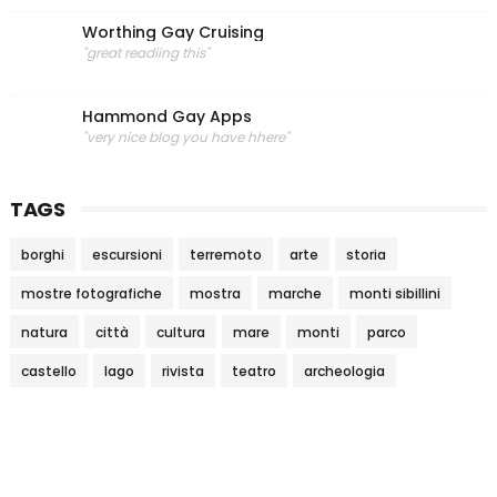
Worthing Gay Cruising
"great readiing this"
Hammond Gay Apps
"very nice blog you have hhere"
TAGS
borghi
escursioni
terremoto
arte
storia
mostre fotografiche
mostra
marche
monti sibillini
natura
città
cultura
mare
monti
parco
castello
lago
rivista
teatro
archeologia