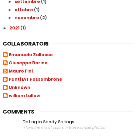
settembre
(1)
►
ottobre
(1)
►
novembre
(2)
►
2021
(1)
►
COLLABORATORI
Emanuele Zallocco
Giuseppe Barino
Mauro Fini
Punti IAT Fossombrone
Unknown
william tallevi
COMMENTS
Dating in Sandy Springs
"i love the mix of colors in these sunset photos."