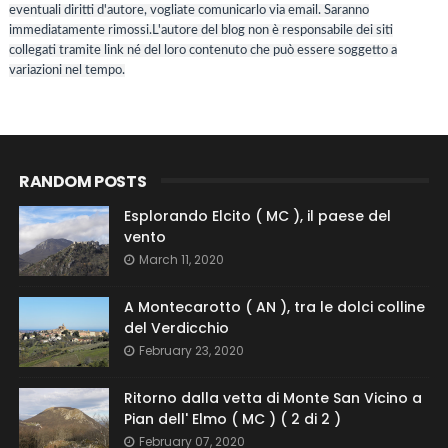
eventuali diritti d'autore, vogliate comunicarlo via email. Saranno
immediatamente rimossi.L'autore del blog non è responsabile dei siti
collegati tramite link né del loro contenuto che può essere soggetto a
variazioni nel tempo.
RANDOM POSTS
Esplorando Elcito ( MC ), il paese del
vento
March 11, 2020
A Montecarotto ( AN ), tra le dolci colline
del Verdicchio
February 23, 2020
Ritorno dalla vetta di Monte San Vicino a
Pian dell' Elmo ( MC ) ( 2 di 2 )
February 07, 2020