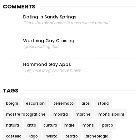
COMMENTS
Dating in Sandy Springs
"i love the mix of colors in these sunset photos."
Worthing Gay Cruising
"great readiing this"
Hammond Gay Apps
"very nice blog you have hhere"
TAGS
borghi
escursioni
terremoto
arte
storia
mostre fotografiche
mostra
marche
monti sibillini
natura
città
cultura
mare
monti
parco
castello
lago
rivista
teatro
archeologia