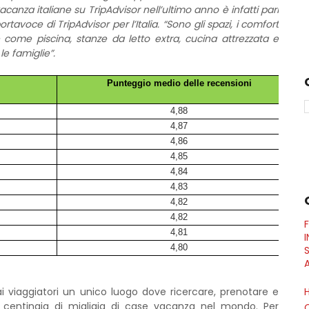
canza italiane su TripAdvisor nell’ultimo anno è infatti pari
rtavoce di TripAdvisor per l’Italia. “Sono gli spazi, i comfort
 come piscina, stanze da letto extra, cucina attrezzata e
le famiglie”.
Punteggio medio delle recensioni
4,88
4,87
4,86
4,85
4,84
4,83
4,82
4,82
4,81
4,80
A
i viaggiatori un unico luogo dove ricercare, prenotare e
 centinaia di migliaia di case vacanza nel mondo. Per