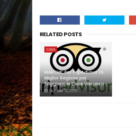
RELATED POSTS
CASA
MARCHE: Per TripAdvisor la
Miglior Regione per
Soggiorni in Case Vacanza
October 13, 2015