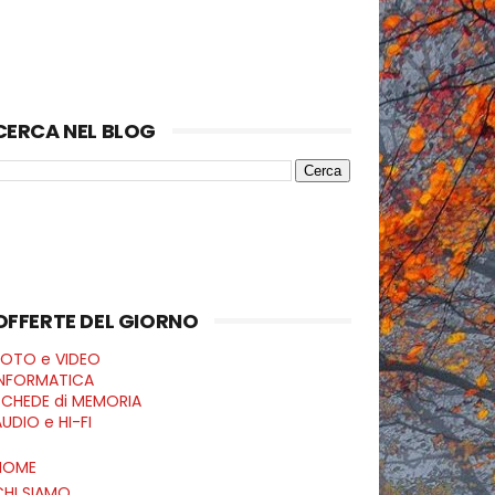
CERCA NEL BLOG
OFFERTE DEL GIORNO
FOTO e VIDEO
INFORMATICA
SCHEDE di MEMORIA
UDIO e HI-FI
HOME
CHI SIAMO