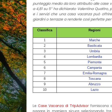
punteggio medio da loro attribuito alle case va
a 4,81 su 5” ha dichiarato Valentina Quattro, po
e i servizi che una casa vacanza può offrire
giardini o terrazze a renderle così perfette per 
Classifica
Regioni
1
Marche
2
Basilicata
3
Umbria
4
Lombardia
5
Piemonte
6
Campania
7
Emilia-Romagna
8
Toscana
9
Abruzzo
10
Lazio
Le
Case Vacanza di TripAdvisor
forniscono a
pagare in maniera sicura selezionando tra