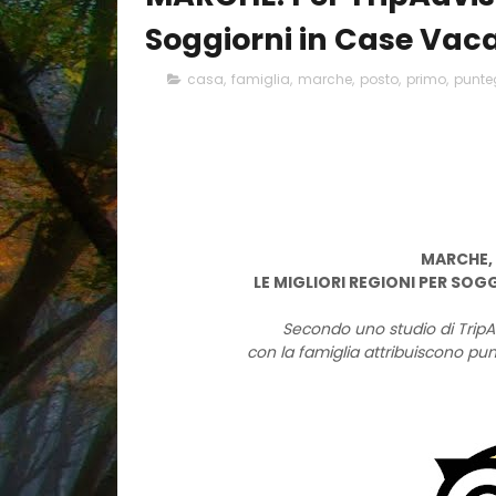
Soggiorni in Case Vac
casa
,
famiglia
,
marche
,
posto
,
primo
,
punte
MARCHE, 
LE MIGLIORI REGIONI PER SOG
Secondo uno studio di TripA
con la famiglia attribuiscono pun