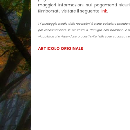
maggiori informazioni sui pagamenti sicur
Rimborsati, visitare il seguente
link
.
1 Il punteggio medio delle recensioni è stato calcolato prendendo
per raccomandare la struttura a “famiglie con bambini”. Il 
viaggiatori che rispondono a questi criteri alle case vacanza nel
ARTICOLO ORIGINALE