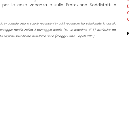
i per le case vacanza e sulla Protezione Soddisfatti o
D
 in considerazione solo le recensioni in cui il recensore ha selezionato la casella
punteggio medio indica il punteggio medio (su un massimo di 5) attribuito dai
la regione specificata nell’ultimo anno (maggio 2014 – aprile 2015).