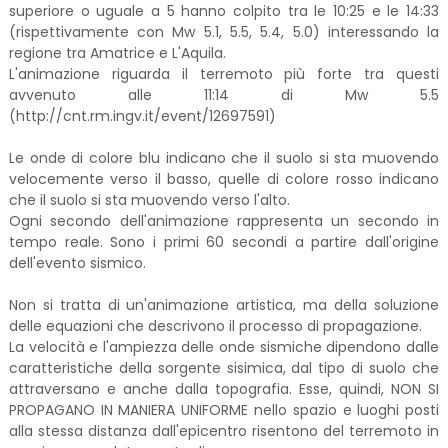
superiore o uguale a 5 hanno colpito tra le 10:25 e le 14:33
(rispettivamente con Mw 5.1, 5.5, 5.4, 5.0) interessando la
regione tra Amatrice e L'Aquila.
L'animazione riguarda il terremoto più forte tra questi
avvenuto alle 11:14 di Mw 5.5
(http://cnt.rm.ingv.it/event/12697591)
Le onde di colore blu indicano che il suolo si sta muovendo
velocemente verso il basso, quelle di colore rosso indicano
che il suolo si sta muovendo verso l'alto.
Ogni secondo dell'animazione rappresenta un secondo in
tempo reale. Sono i primi 60 secondi a partire dall'origine
dell'evento sismico.
Non si tratta di un'animazione artistica, ma della soluzione
delle equazioni che descrivono il processo di propagazione.
La velocità e l'ampiezza delle onde sismiche dipendono dalle
caratteristiche della sorgente sisimica, dal tipo di suolo che
attraversano e anche dalla topografia. Esse, quindi, NON SI
PROPAGANO IN MANIERA UNIFORME nello spazio e luoghi posti
alla stessa distanza dall'epicentro risentono del terremoto in