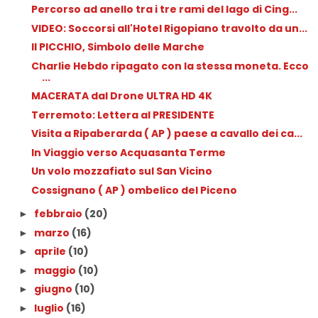
Percorso ad anello tra i tre rami del lago di Cing...
VIDEO: Soccorsi all'Hotel Rigopiano travolto da un...
Il PICCHIO, Simbolo delle Marche
Charlie Hebdo ripagato con la stessa moneta. Ecco
...
MACERATA dal Drone ULTRA HD 4K
Terremoto: Lettera al PRESIDENTE
Visita a Ripaberarda ( AP ) paese a cavallo dei ca...
In Viaggio verso Acquasanta Terme
Un volo mozzafiato sul San Vicino
Cossignano ( AP ) ombelico del Piceno
febbraio
(20)
►
marzo
(16)
►
aprile
(10)
►
maggio
(10)
►
giugno
(10)
►
luglio
(16)
►