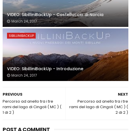
VIDEO: SibilliniBackUp - Castelluccio di Norcia
March 24, 2017
SIBILLINIBACKUP
VIDEO: SibilliniBackUp - Introduzione
March 24, 2017
PREVIOUS
NEXT
Percorso ad anello tra i tre
Percorso ad anello tra i tre
rami del lago di Cingoli ( MC ) (
rami del lago di Cingoli ( MC ) (
1 di 2 )
2 di 2 )
POST A COMMENT