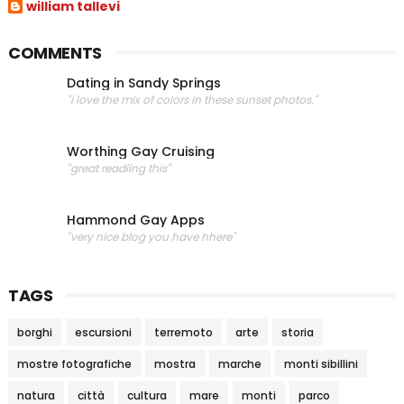
william tallevi
COMMENTS
Dating in Sandy Springs
"i love the mix of colors in these sunset photos."
Worthing Gay Cruising
"great readiing this"
Hammond Gay Apps
"very nice blog you have hhere"
TAGS
borghi
escursioni
terremoto
arte
storia
mostre fotografiche
mostra
marche
monti sibillini
natura
città
cultura
mare
monti
parco