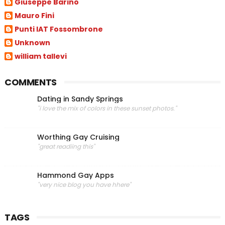
Giuseppe Barino
Mauro Fini
Punti IAT Fossombrone
Unknown
william tallevi
COMMENTS
Dating in Sandy Springs
"i love the mix of colors in these sunset photos."
Worthing Gay Cruising
"great readiing this"
Hammond Gay Apps
"very nice blog you have hhere"
TAGS