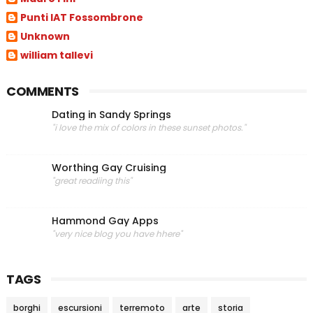
Punti IAT Fossombrone
Unknown
william tallevi
COMMENTS
Dating in Sandy Springs
"i love the mix of colors in these sunset photos."
Worthing Gay Cruising
"great readiing this"
Hammond Gay Apps
"very nice blog you have hhere"
TAGS
borghi
escursioni
terremoto
arte
storia