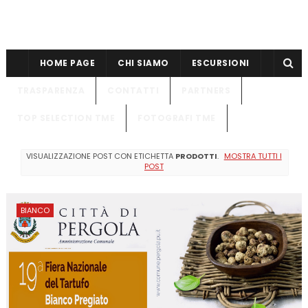
HOME PAGE
CHI SIAMO
ESCURSIONI
TRASPARENZA
CONTATTI
PARTNERS
TOP SELECTION TME
FOTOGRAFI TME
VISUALIZZAZIONE POST CON ETICHETTA
PRODOTTI
.
MOSTRA TUTTI I
POST
BIANCO