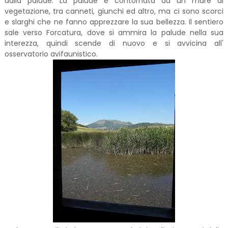
dalla palude. La palude è contornata da un mare di
vegetazione, tra canneti, giunchi ed altro, ma ci sono scorci
e slarghi che ne fanno apprezzare la sua bellezza. Il sentiero
sale verso Forcatura, dove si ammira la palude nella sua
interezza, quindi scende di nuovo e si avvicina all'
osservatorio avifaunistico.