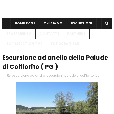
HOME PAGE
CHI SIAMO
ESCURSIONI
TRASPARENZA
CONTATTI
PARTNERS
TOP SELECTION TME
FOTOGRAFI TME
Escursione ad anello della Palude
di Colfiorito ( PG )
escursione ad anello
,
escursioni
,
palude di colfiorito
,
pg