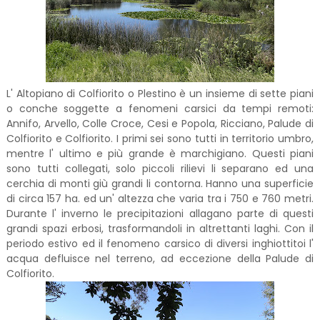
L' Altopiano di Colfiorito o Plestino è un insieme di sette piani
o conche soggette a fenomeni carsici da tempi remoti:
Annifo, Arvello, Colle Croce, Cesi e Popola, Ricciano, Palude di
Colfiorito e Colfiorito. I primi sei sono tutti in territorio umbro,
mentre l' ultimo e più grande è marchigiano. Questi piani
sono tutti collegati, solo piccoli rilievi li separano ed una
cerchia di monti giù grandi li contorna. Hanno una superficie
di circa 157 ha. ed un' altezza che varia tra i 750 e 760 metri.
Durante l' inverno le precipitazioni allagano parte di questi
grandi spazi erbosi, trasformandoli in altrettanti laghi. Con il
periodo estivo ed il fenomeno carsico di diversi inghiottitoi l'
acqua defluisce nel terreno, ad eccezione della Palude di
Colfiorito.