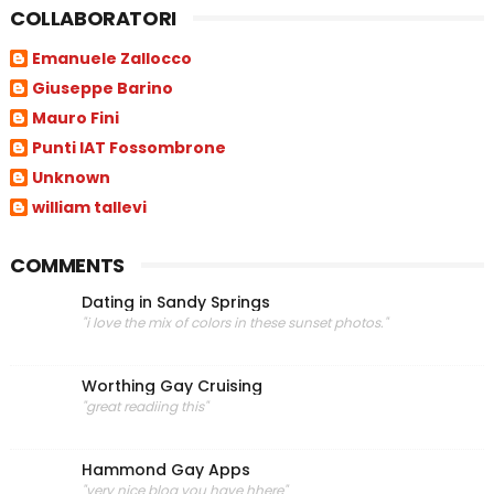
COLLABORATORI
Emanuele Zallocco
Giuseppe Barino
Mauro Fini
Punti IAT Fossombrone
Unknown
william tallevi
COMMENTS
Dating in Sandy Springs
"i love the mix of colors in these sunset photos."
Worthing Gay Cruising
"great readiing this"
Hammond Gay Apps
"very nice blog you have hhere"