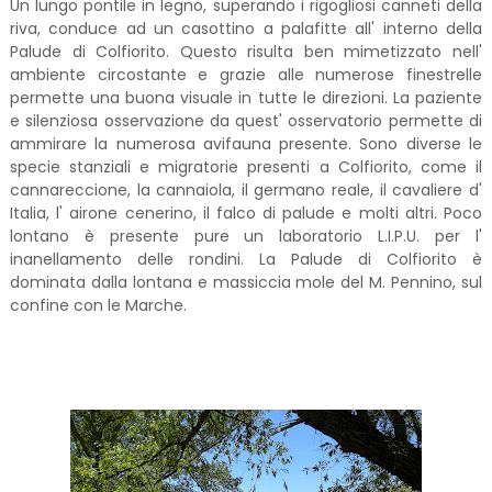
Un lungo pontile in legno, superando i rigogliosi canneti della
riva, conduce ad un casottino a palafitte all' interno della
Palude di Colfiorito. Questo risulta ben mimetizzato nell'
ambiente circostante e grazie alle numerose finestrelle
permette una buona visuale in tutte le direzioni. La paziente
e silenziosa osservazione da quest' osservatorio permette di
ammirare la numerosa avifauna presente. Sono diverse le
specie stanziali e migratorie presenti a Colfiorito, come il
cannareccione, la cannaiola, il germano reale, il cavaliere d'
Italia, l' airone cenerino, il falco di palude e molti altri. Poco
lontano è presente pure un laboratorio L.I.P.U. per l'
inanellamento delle rondini. La Palude di Colfiorito è
dominata dalla lontana e massiccia mole del M. Pennino, sul
confine con le Marche.