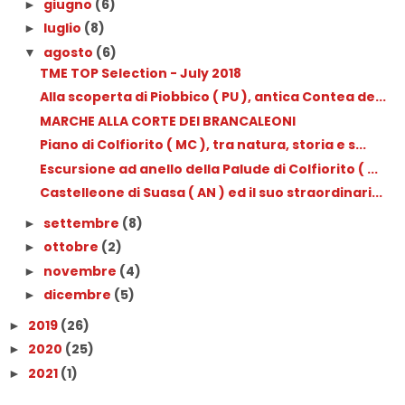
giugno
(6)
►
luglio
(8)
►
agosto
(6)
▼
TME TOP Selection - July 2018
Alla scoperta di Piobbico ( PU ), antica Contea de...
MARCHE ALLA CORTE DEI BRANCALEONI
Piano di Colfiorito ( MC ), tra natura, storia e s...
Escursione ad anello della Palude di Colfiorito ( ...
Castelleone di Suasa ( AN ) ed il suo straordinari...
settembre
(8)
►
ottobre
(2)
►
novembre
(4)
►
dicembre
(5)
►
2019
(26)
►
2020
(25)
►
2021
(1)
►