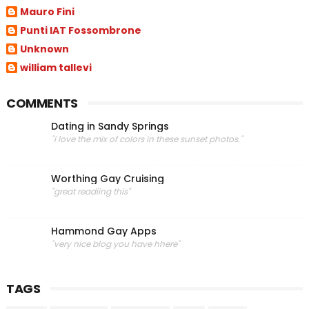
Mauro Fini
Punti IAT Fossombrone
Unknown
william tallevi
COMMENTS
Dating in Sandy Springs
"i love the mix of colors in these sunset photos."
Worthing Gay Cruising
"great readiing this"
Hammond Gay Apps
"very nice blog you have hhere"
TAGS