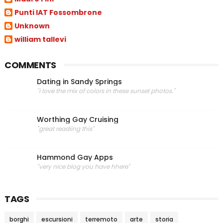
Punti IAT Fossombrone
Unknown
william tallevi
COMMENTS
Dating in Sandy Springs
"i love the mix of colors in these sunset photos."
Worthing Gay Cruising
"great readiing this"
Hammond Gay Apps
"very nice blog you have hhere"
TAGS
borghi
escursioni
terremoto
arte
storia