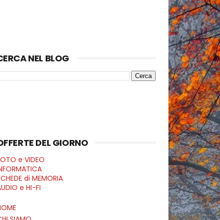
CERCA NEL BLOG
OFFERTE DEL GIORNO
FOTO e VIDEO
INFORMATICA
SCHEDE di MEMORIA
UDIO e HI-FI
HOME
CHI SIAMO