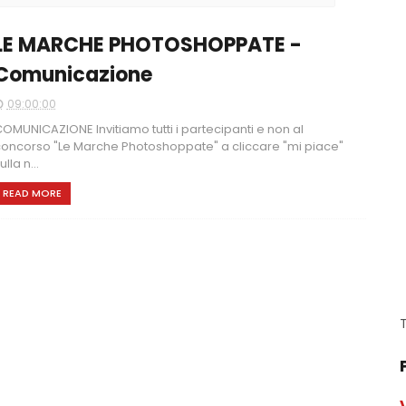
LE MARCHE PHOTOSHOPPATE -
Comunicazione
09:00:00
OMUNICAZIONE Invitiamo tutti i partecipanti e non al
oncorso "Le Marche Photoshoppate" a cliccare "mi piace"
ulla n...
READ MORE
T