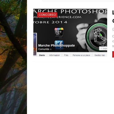
CONCORSO
C
c
s