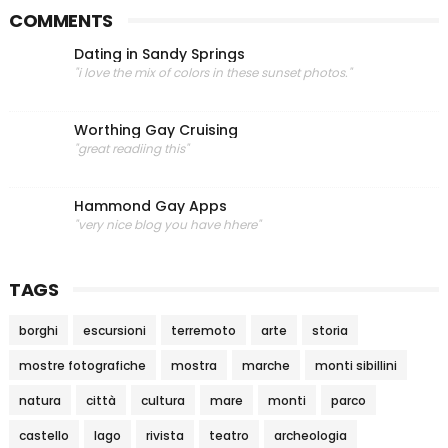
COMMENTS
Dating in Sandy Springs
"i love the mix of colors in these sunset photos."
Worthing Gay Cruising
"great readiing this"
Hammond Gay Apps
"very nice blog you have hhere"
TAGS
borghi
escursioni
terremoto
arte
storia
mostre fotografiche
mostra
marche
monti sibillini
natura
città
cultura
mare
monti
parco
castello
lago
rivista
teatro
archeologia