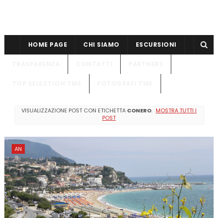
HOME PAGE
CHI SIAMO
ESCURSIONI
TRASPARENZA
CONTATTI
PARTNERS
TOP SELECTION TME
FOTOGRAFI TME
VISUALIZZAZIONE POST CON ETICHETTA
CONERO
.
MOSTRA TUTTI I
POST
AN