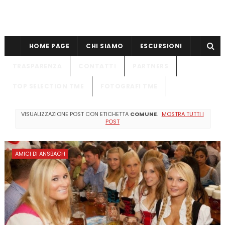
HOME PAGE
CHI SIAMO
ESCURSIONI
TRASPARENZA
CONTATTI
PARTNERS
TOP SELECTION TME
FOTOGRAFI TME
VISUALIZZAZIONE POST CON ETICHETTA
COMUNE
.
MOSTRA TUTTI I
POST
AMICI DI ANSBACH