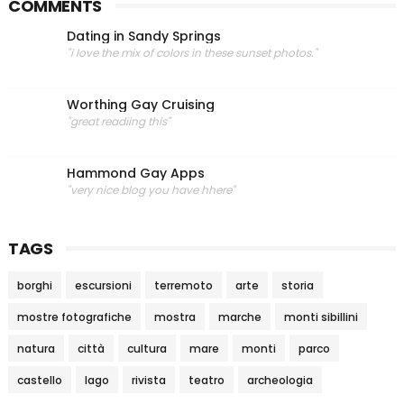
COMMENTS
Dating in Sandy Springs
"i love the mix of colors in these sunset photos."
Worthing Gay Cruising
"great readiing this"
Hammond Gay Apps
"very nice blog you have hhere"
TAGS
borghi
escursioni
terremoto
arte
storia
mostre fotografiche
mostra
marche
monti sibillini
natura
città
cultura
mare
monti
parco
castello
lago
rivista
teatro
archeologia