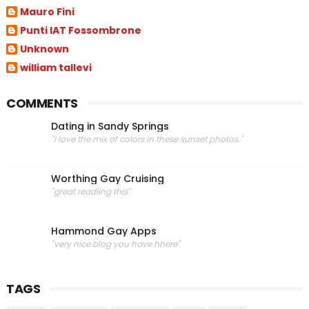
Mauro Fini
Punti IAT Fossombrone
Unknown
william tallevi
COMMENTS
Dating in Sandy Springs
"i love the mix of colors in these sunset photos."
Worthing Gay Cruising
"great readiing this"
Hammond Gay Apps
"very nice blog you have hhere"
TAGS