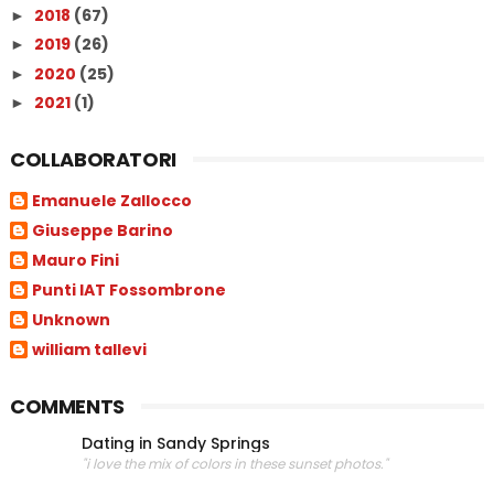
2018
(67)
►
2019
(26)
►
2020
(25)
►
2021
(1)
►
COLLABORATORI
Emanuele Zallocco
Giuseppe Barino
Mauro Fini
Punti IAT Fossombrone
Unknown
william tallevi
COMMENTS
Dating in Sandy Springs
"i love the mix of colors in these sunset photos."