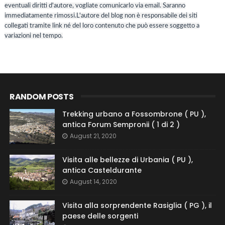
eventuali diritti d'autore, vogliate comunicarlo via email. Saranno
immediatamente rimossi.L'autore del blog non è responsabile dei siti
collegati tramite link né del loro contenuto che può essere soggetto a
variazioni nel tempo.
RANDOM POSTS
Trekking urbano a Fossombrone ( PU ),
antica Forum Sempronii ( 1 di 2 )
August 21, 2020
Visita alle bellezze di Urbania ( PU ),
antica Casteldurante
August 14, 2020
Visita alla sorprendente Rasiglia ( PG ), il
paese delle sorgenti