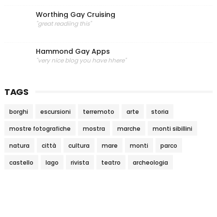
Worthing Gay Cruising
"great readiing this"
Hammond Gay Apps
"very nice blog you have hhere"
TAGS
borghi
escursioni
terremoto
arte
storia
mostre fotografiche
mostra
marche
monti sibillini
natura
città
cultura
mare
monti
parco
castello
lago
rivista
teatro
archeologia