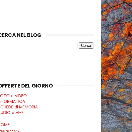
CERCA NEL BLOG
OFFERTE DEL GIORNO
FOTO e VIDEO
INFORMATICA
SCHEDE di MEMORIA
UDIO e HI-FI
HOME
CHI SIAMO