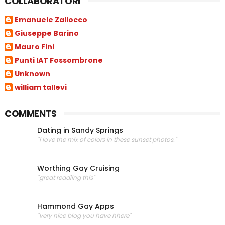
COLLABORATORI
Emanuele Zallocco
Giuseppe Barino
Mauro Fini
Punti IAT Fossombrone
Unknown
william tallevi
COMMENTS
Dating in Sandy Springs
"i love the mix of colors in these sunset photos."
Worthing Gay Cruising
"great readiing this"
Hammond Gay Apps
"very nice blog you have hhere"