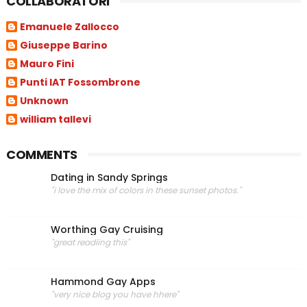
COLLABORATORI
Emanuele Zallocco
Giuseppe Barino
Mauro Fini
Punti IAT Fossombrone
Unknown
william tallevi
COMMENTS
Dating in Sandy Springs
"i love the mix of colors in these sunset photos."
Worthing Gay Cruising
"great readiing this"
Hammond Gay Apps
"very nice blog you have hhere"