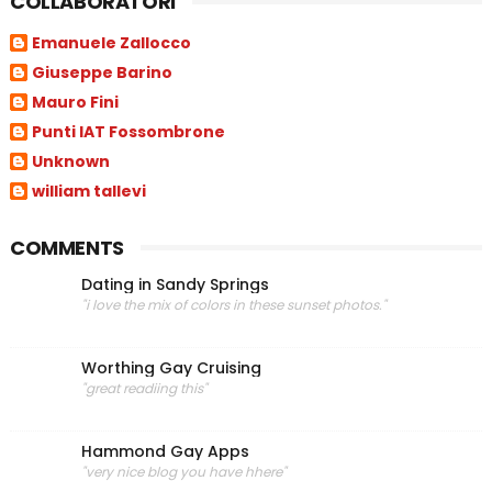
COLLABORATORI
Emanuele Zallocco
Giuseppe Barino
Mauro Fini
Punti IAT Fossombrone
Unknown
william tallevi
COMMENTS
Dating in Sandy Springs
"i love the mix of colors in these sunset photos."
Worthing Gay Cruising
"great readiing this"
Hammond Gay Apps
"very nice blog you have hhere"