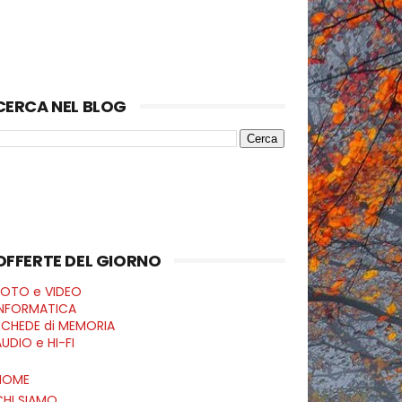
CERCA NEL BLOG
OFFERTE DEL GIORNO
FOTO e VIDEO
INFORMATICA
SCHEDE di MEMORIA
UDIO e HI-FI
HOME
CHI SIAMO