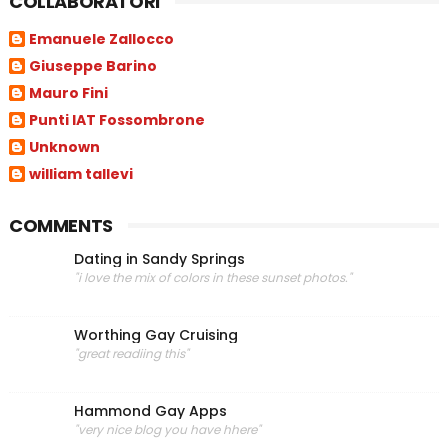
COLLABORATORI
Emanuele Zallocco
Giuseppe Barino
Mauro Fini
Punti IAT Fossombrone
Unknown
william tallevi
COMMENTS
Dating in Sandy Springs
"i love the mix of colors in these sunset photos."
Worthing Gay Cruising
"great readiing this"
Hammond Gay Apps
"very nice blog you have hhere"