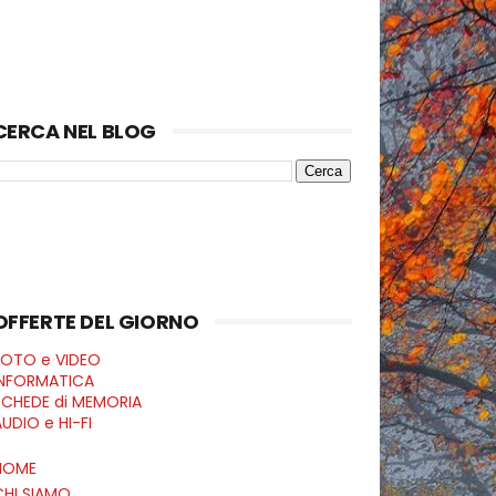
CERCA NEL BLOG
OFFERTE DEL GIORNO
FOTO e VIDEO
INFORMATICA
SCHEDE di MEMORIA
UDIO e HI-FI
HOME
CHI SIAMO