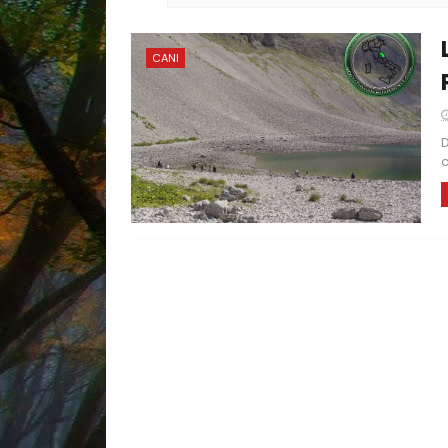
CANI
D
c