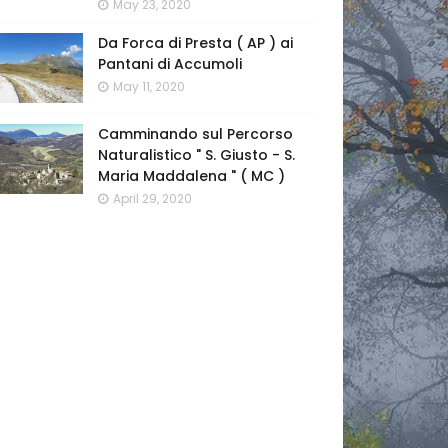
May 23, 2020
Da Forca di Presta ( AP ) ai
Pantani di Accumoli
May 11, 2020
Camminando sul Percorso
Naturalistico " S. Giusto - S.
Maria Maddalena " ( MC )
April 29, 2020