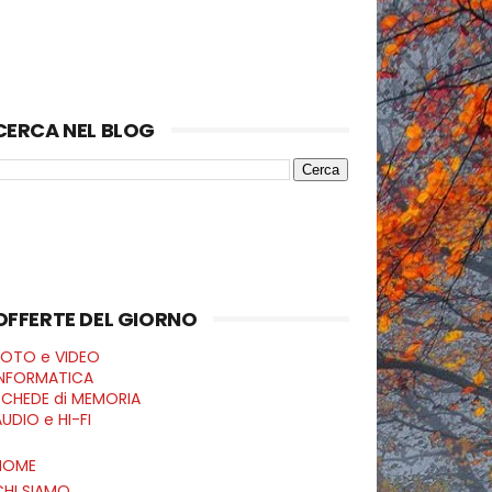
CERCA NEL BLOG
OFFERTE DEL GIORNO
FOTO e VIDEO
INFORMATICA
SCHEDE di MEMORIA
UDIO e HI-FI
HOME
CHI SIAMO