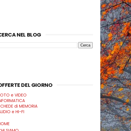
CERCA NEL BLOG
OFFERTE DEL GIORNO
FOTO e VIDEO
INFORMATICA
SCHEDE di MEMORIA
UDIO e HI-FI
HOME
CHI SIAMO