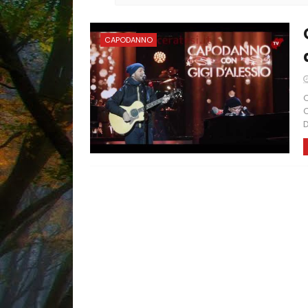
CAPODANNO
Q
C
D