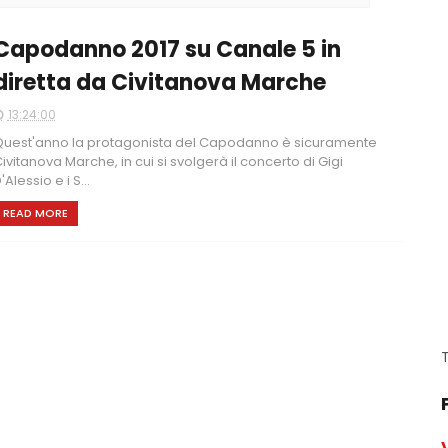
Capodanno 2017 su Canale 5 in
diretta da Civitanova Marche
13:24:00
uest'anno la protagonista del Capodanno è sicuramente
ivitanova Marche, in cui si svolgerà il concerto di Gigi
'Alessio e i S...
READ MORE
T