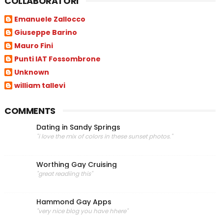
COLLABORATORI
Emanuele Zallocco
Giuseppe Barino
Mauro Fini
Punti IAT Fossombrone
Unknown
william tallevi
COMMENTS
Dating in Sandy Springs
"i love the mix of colors in these sunset photos."
Worthing Gay Cruising
"great readiing this"
Hammond Gay Apps
"very nice blog you have hhere"