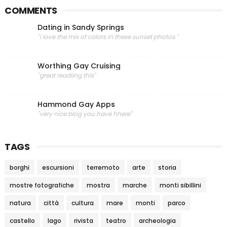
COMMENTS
Dating in Sandy Springs
"i love the mix of colors in these sunset photos."
Worthing Gay Cruising
"great readiing this"
Hammond Gay Apps
"very nice blog you have hhere"
TAGS
borghi
escursioni
terremoto
arte
storia
mostre fotografiche
mostra
marche
monti sibillini
natura
città
cultura
mare
monti
parco
castello
lago
rivista
teatro
archeologia