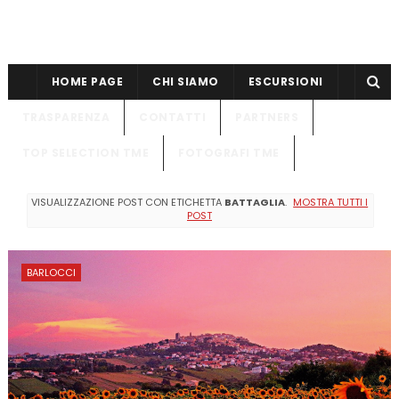
HOME PAGE
CHI SIAMO
ESCURSIONI
TRASPARENZA
CONTATTI
PARTNERS
TOP SELECTION TME
FOTOGRAFI TME
VISUALIZZAZIONE POST CON ETICHETTA
BATTAGLIA
.
MOSTRA TUTTI I
POST
BARLOCCI