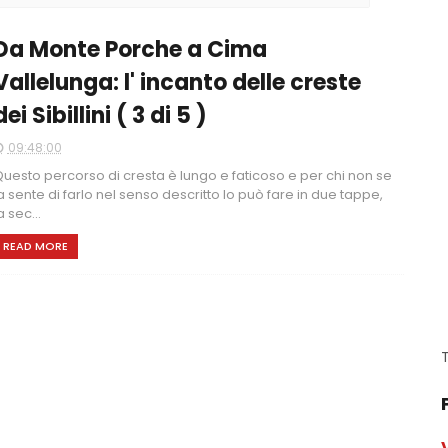
Da Monte Porche a Cima
Vallelunga: l' incanto delle creste
dei Sibillini ( 3 di 5 )
09:48:00
uesto percorso di cresta è lungo e faticoso e per chi non se
a sente di farlo nel senso descritto lo può fare in due tappe,
a sec...
READ MORE
T