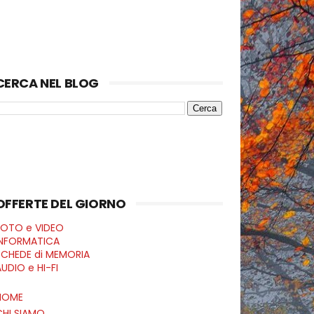
CERCA NEL BLOG
OFFERTE DEL GIORNO
FOTO e VIDEO
INFORMATICA
SCHEDE di MEMORIA
UDIO e HI-FI
HOME
CHI SIAMO