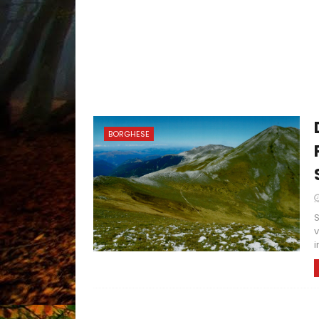
BORGHESE
S
v
i