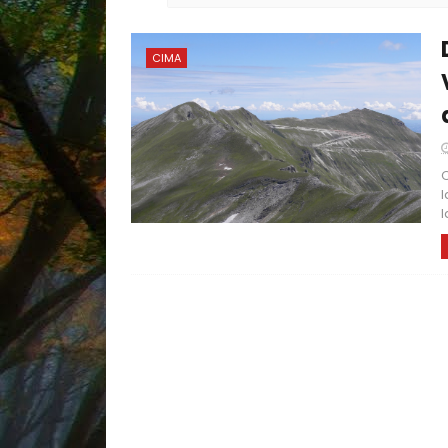
CIMA
Q
l
l