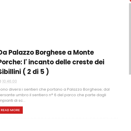
Da Palazzo Borghese a Monte
Porche: l' incanto delle creste dei
Sibillini ( 2 di 5 )
10:46:00
ono diversi i sentieri che portano a Palazzo Borghese; dal
ersante umbro il sentiero n° 6 del parco che parte dagli
mpianti di sc...
READ MORE